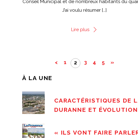
Conseil Municipal et de nombreux habitants du quart
J’ai voulu résumer […]
Lire plus
<
1
3
4
5
»
2
À LA UNE
CARACTÉRISTIQUES DE L
DURANNE ET ÉVOLUTION
« ILS VONT FAIRE PARLE