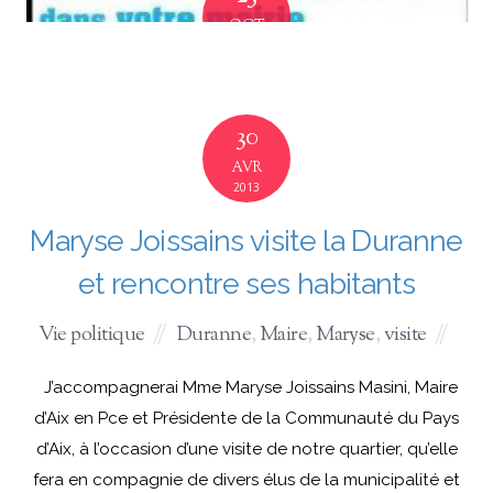
OCT
2013
Pour décider, il faut voter,
30
inscrivez-vous
AVR
2013
Municipales 2014
,
Politique
Duranne
,
inscription
,
listes électorales
,
mairie annexe
,
Maryse Joissains visite la Duranne
scrutin
,
votre
et rencontre ses habitants
Les très attendues élections municipales auront
Vie politique
Duranne
,
Maire
,
Maryse
,
visite
lieu en mars 2014 (dimanche 23 & 30). Pour voter il
faudra évidemment être inscrit avant fin
J’accompagnerai Mme Maryse Joissains Masini, Maire
décembre 2013. Les personnes ayant déménagé
d’Aix en Pce et Présidente de la Communauté du Pays
devront, pour voter dans leur commune, à
d’Aix, à l’occasion d’une visite de notre quartier, qu’elle
proximité de leur domicile, avoir fait les formalités
fera en compagnie de divers élus de la municipalité et