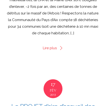
duranne/aire-daccueil-des-gens-du-voyage-de-
d’enlever, ~2 fois par an, des centaines de tonnes de
cabries-bonne-nouvelle-2374.html Comment cela
détritus sur le massif de l’Arbois ! Respectons la nature.
est-il possible? Par des décisions politiques prises
la Communauté du Pays d’Aix compte 18 déchèteries
par Maryse Joissains Masini et son équipe. => Le 19
pour 34 communes (soit une déchèterie à 10 mn maxi
décembre 2013, la CPA à […]
de chaque habitation, […]
Lire plus
Lire plus
17
FÉV
2013