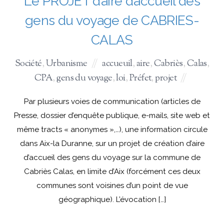
Le PROJET d’aire d’accueil des
gens du voyage de CABRIES-
CALAS
Société
,
Urbanisme
accueuil
,
aire
,
Cabriès
,
Calas
,
CPA
,
gens du voyage
,
loi
,
Préfet
,
projet
Par plusieurs voies de communication (articles de
Presse, dossier d’enquête publique, e-mails, site web et
même tracts « anonymes »,…), une information circule
dans Aix-la Duranne, sur un projet de création d’aire
d’accueil des gens du voyage sur la commune de
Cabriès Calas, en limite d’Aix (forcément ces deux
communes sont voisines d’un point de vue
géographique). L’évocation […]