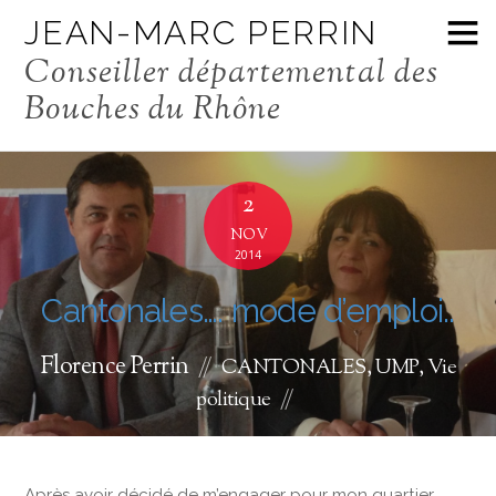
JEAN-MARC PERRIN
Conseiller départemental des
Bouches du Rhône
2
NOV
2014
Cantonales…. mode d’emploi..
Florence Perrin
CANTONALES
,
UMP
,
Vie
politique
Après avoir décidé de m’engager pour mon quartier,