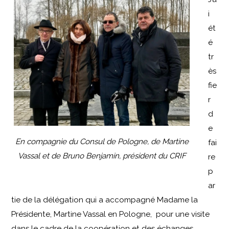
i
ét
é
tr
ès
fie
r
d
e
En compagnie du Consul de Pologne, de Martine
fai
Vassal et de Bruno Benjamin, président du CRIF
re
p
ar
tie de la délégation qui a accompagné Madame la
Présidente, Martine Vassal en Pologne, pour une visite
dans le cadre de la coopération et des échanges