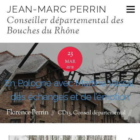
JEAN-MARC PERRIN
Conseiller départemental des
Bouches du Rhône
23
MAR
2018
En Pologne avec Martine Vassal,
des échanges et de l’émotion
Florence Perrin
CD13
,
Conseil départemental
J’a