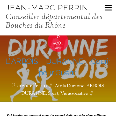
JEAN-MARC PERRIN
Conseiller départemental des
Bouches du Rhône
6
AOÛT
2018
L’ ARBOIS – DURANNE – Courir
pour Guérir..
Florence Perrin
Aix la Duranne
,
ARBOIS
DURANNE
,
Sport
,
Vie associative
J’ai toujours pensé que le sport fait partie des piliers