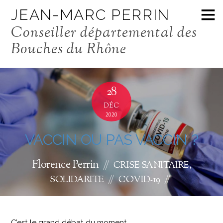
JEAN-MARC PERRIN
Conseiller départemental des
Bouches du Rhône
28
DÉC
2020
VACCIN OU PAS VACCIN ?
Florence Perrin
CRISE SANITAIRE
,
SOLIDARITE
COVID-19
C’est le grand débat du moment…