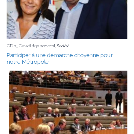
CD13
,
Conseil départemental
,
Société
Participer à une démarche citoyenne pour
notre Métropole