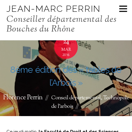
JEAN-MARC PERRIN
Conseiller départemental des
Bouches du Rhône
24
MAR
2016
8ème édition des « tables de
l’Arbois »
Florence Perrin
Conseil départemental
,
Technopole
de l'arbois
Ce jeudi matin,
la Faculté de Droit et des Sciences