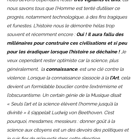
nous savons tous que l’Homme est tenté d’utiliser ce
progrès, notamment technologique, à des fins tragiques
et funestes. L’histoire nous le démontre hélas trop
souvent et récemment encore :
Oui ! Il aura fallu des
millénaires pour construire ces civilisations et si peu
pour les éradiquer lorsque l’histoire se déchaîne !
Je
veux cependant rester optimiste car la science, plus
généralement, la
connaissance
, est une clé contre la
violence. Lorsque la connaissance s’associe à la
l’Art
, cela
devient un formidable bouclier contre l’extrémisme et
l’obscurantisme. Un certain génie de la Musique disait
« Seuls l’art et la science élèvent l’homme jusqu’à la
divinité » il s’appelait Ludwig von Beethoven. C’est
pourquoi, mesdames, messieurs : donner goût à la
science aux citoyens est un des devoirs des politiques et
je suis fier de m’investir dans cette direction.