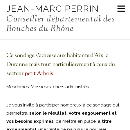
petit-Arbois
JEAN-MARC PERRIN
Conseiller départemental des
Jean-Marc Perrin
Aix la Duranne
,
Société
Bouches du Rhône
boulangerie
,
pain
,
petit Arbois
,
sondage
Ce sondage s’adresse aux habitants d’Aix la
Duranne mais tout particulièrement à ceux du
secteur
petit Arbois
Mesdames, Messieurs, chers administrés,
Je vous invite à participer nombreux à ce sondage qui
permettra,
selon le résultat, votre engouement et
vos besoins exprimés
, de mettre en place,
à titre
expérimental
, une vente de pain sur le nouveau