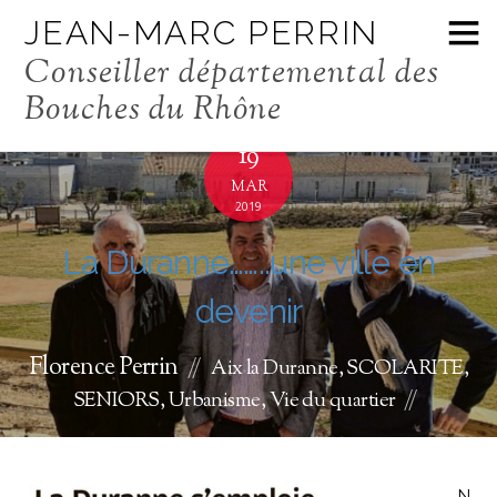
JEAN-MARC PERRIN
Conseiller départemental des
Bouches du Rhône
19
MAR
2019
La Duranne……..une ville en
devenir
Florence Perrin
Aix la Duranne
,
SCOLARITE
,
SENIORS
,
Urbanisme
,
Vie du quartier
N