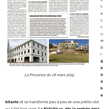
t
a
c
c
u
ei
lli
r
9
0
0
La Provence du 18 mars 2019
0
h
a
bitants
et se transforme peu à peu en une petite cité
où il fait bon vivre.
La Nativité va, dès la rentrée 2019,