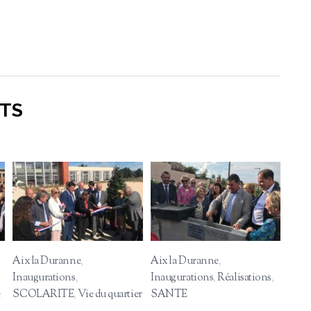
TS
Aix la Duranne
,
Aix la Duranne
,
Inaugurations
,
Inaugurations
,
Réalisations
,
e
SCOLARITE
,
Vie du quartier
SANTE