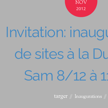
NOV
2012
Invitation: inau
de sites à la 
Sam 8/12 à 
targer
Inaugurations