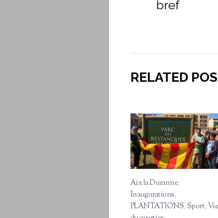
bref
RELATED POS
Aix la Duranne
,
Inaugurations
,
PLANTATIONS
,
Sport
,
Vi
du quartier