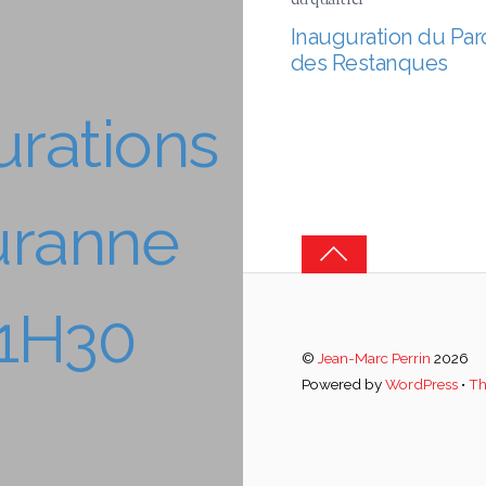
Inauguration du Par
des Restanques
gurations
Duranne
11H30
©
Jean-Marc Perrin
2026
Powered by
WordPress
•
Th